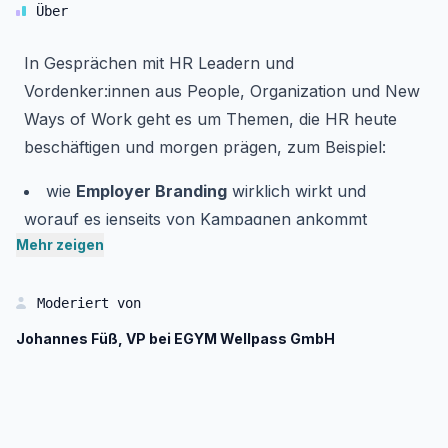
Über
In Gesprächen mit HR Leadern und
Vordenker:innen aus People, Organization und New
Ways of Work geht es um Themen, die HR heute
beschäftigen und morgen prägen, zum Beispiel:
wie
Employer Branding
wirklich wirkt und
worauf es jenseits von Kampagnen ankommt
Mehr zeigen
wie
Talente gewonnen, entwickelt
und
langfristig gebunden werden können
was eine
gesunde Unternehmenskultur
Moderiert von
ausmacht und wie sie im Alltag gelebt wird
Johannes Füß, VP bei EGYM Wellpass GmbH
wie Organisationen
Resilienz stärken
und mit
Belastung und Stress verantwortungsvoll umgehen
Der Podcast lebt von persönlichen Einblicken,