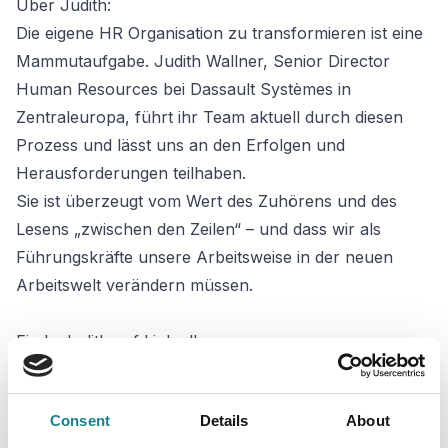
Über
Judith
:
Die eigene HR Organisation zu transformieren ist eine
Mammutaufgabe. Judith Wallner, Senior Director
Human Resources bei Dassault Systèmes in
Zentraleuropa, führt ihr Team aktuell durch diesen
Prozess und lässt uns an den Erfolgen und
Herausforderungen teilhaben.
Sie ist überzeugt vom Wert des Zuhörens und des
Lesens „zwischen den Zeilen“ – und dass wir als
Führungskräfte unsere Arbeitsweise in der neuen
Arbeitswelt verändern müssen.
Finde Judith auf LinkedIn:
https://www.linkedin.com/in/judith-wallner/
Consent
Details
About
Judiths Podcast-Empfehlung: