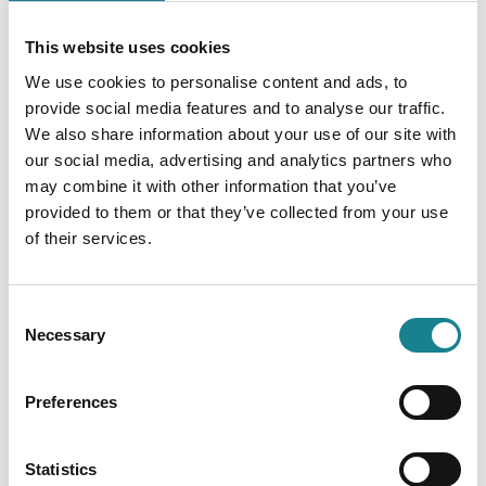
Was Chefinnen wirklich denken |
https://tinyurl.com/458u7k88
(Spotify) |
This website uses cookies
https://tinyurl.com/3eshwrbv
(Apple)
We use cookies to personalise content and ads, to
__________
provide social media features and to analyse our traffic.
We also share information about your use of our site with
Über
Dassault Systèmes
:
our social media, advertising and analytics partners who
may combine it with other information that you’ve
Dassault Systèmes ermöglicht es durch kollaborative
provided to them or that they’ve collected from your use
und virtuelle Umgebungen, nachhaltige Innovationen
of their services.
tatsächlich erlebbar zu machen. Indem Kunden mit
der 3DEXPERIENCE Plattform und fortschrittlichen
Lösungen virtuelle Zwillingsabbilder der realen Welt
Consent
Necessary
schaffen, können sie Prozesse für die Entwicklung,
Selection
die Produktion und das Lebenszyklusmanagement
ihrer Angebote neu definieren. Damit leisten sie einen
Preferences
bedeutenden Beitrag zu einer nachhaltigeren Welt.
Statistics