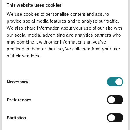
This website uses cookies
We use cookies to personalise content and ads, to
provide social media features and to analyse our traffic.
We also share information about your use of our site with
our social media, advertising and analytics partners who
may combine it with other information that you’ve
provided to them or that they’ve collected from your use
of their services.
Consent
Necessary
Selection
Preferences
July 6, 2026
Leadership
Warum Psychologie zum härtesten
Statistics
Performancehebel der KI-Ära wird