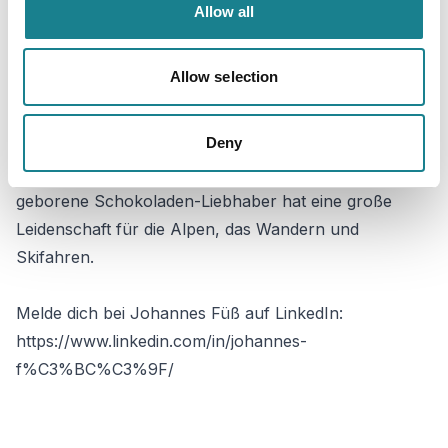
___________
Allow all
Über unseren Host
Johannes Füß
:
Allow selection
Johannes Füß ist Vice President von
EGYM Wellpass
,
die mit ihrer Firmenfitness den perfekten Corporate
Deny
Health-Benefit für ein produktives, gesundes und
ausgeglichenes Team bietet. Der in München
geborene Schokoladen-Liebhaber hat eine große
Leidenschaft für die Alpen, das Wandern und
Skifahren.
Melde dich bei Johannes Füß auf LinkedIn:
https://www.linkedin.com/in/johannes-
f%C3%BC%C3%9F/