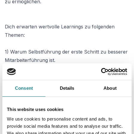
zu ermöglichen.
Dich erwarten wertvolle Learnings zu folgenden
Themen:
1) Warum Selbstführung der erste Schritt zu besserer
Mitarbeiterführung ist.
2) Wie du deine Führungsstrategie an die individuellen
psychologischen Bedürfnisse deiner Mitarbeitenden
anpasst.
Consent
Details
About
3) Warum positives Feedback das kraftvollste
Werkzeug im Führungsalltag ist – und wie du es
This website uses cookies
meisterst.
4) Warum es für den langfristigen Erfolg von Teams
We use cookies to personalise content and ads, to
provide social media features and to analyse our traffic.
entscheidend ist, negative Muster zu durchbrechen
We also share information about your use of our site with