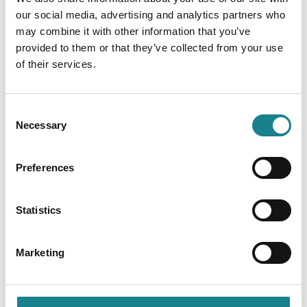
und neue Gewohnheiten zu entwickeln.
our social media, advertising and analytics partners who
may combine it with other information that you’ve
provided to them or that they’ve collected from your use
___________
of their services.
Consent
Prof. Dr. Florian Becker
freut sich über den
Necessary
Selection
Austausch rund um das Thema Psychologie.
Wenn du dich angesprochen fühlst, dann melde dich
Preferences
bei ihm auf LinkedIn:
https://www.linkedin.com/in/dr-
florian-becker/
Statistics
Das neueste Werk von Prof. Dr. Florian Becker:
Positive Psychologie - Wege zu Erfolg, Resilienz und
Marketing
Glück