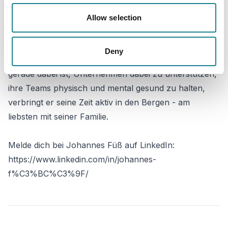
Johannes ist Senior Vice President von EGYM
Wellpass, dem Marktführer für Corporate Health
Allow selection
Benefits. Auch wenn er eine Schwäche für
Schokolade hat, ist Johannes' Bewusstsein für
Deny
Gesundheit groß: Wenn der gebürtige Münchner nicht
gerade dabei ist, Unternehmen dabei zu unterstützen,
ihre Teams physisch und mental gesund zu halten,
verbringt er seine Zeit aktiv in den Bergen - am
liebsten mit seiner Familie.
Melde dich bei Johannes Füß auf LinkedIn:
https://www.linkedin.com/in/johannes-
f%C3%BC%C3%9F/