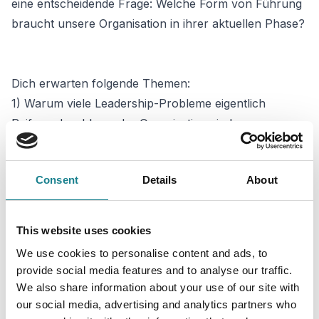
eine entscheidende Frage: Welche Form von Führung
braucht unsere Organisation in ihrer aktuellen Phase?
Dich erwarten folgende Themen:
1) Warum viele Leadership-Probleme eigentlich
Reifegradprobleme der Organisation sind.
2) Wie Organisationsphasen Führungsanforderungen
verändern.
Consent
Details
About
3) Woran HR erkennt, dass Führung zum Bottleneck
der Organisation wird.
4) Warum Organisationen zwischen Autonomie und
This website uses cookies
Alignment pendeln.
We use cookies to personalise content and ads, to
5) Welche Rolle Selbstreflexion und
provide social media features and to analyse our traffic.
multiperspektivisches Denken in komplexer Führung
We also share information about your use of our site with
spielen.
our social media, advertising and analytics partners who