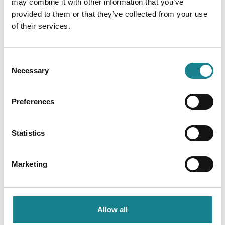
may combine it with other information that you’ve
provided to them or that they’ve collected from your use
___________
of their services.
Constanze freut sich über Austausch zum Thema
kontextabhängige Führung und
Consent
Necessary
Organisationsentwicklung.
Selection
Vernetze dich mit ihr auf LinkedIn:
https://www.linkedin.com/in/constanzebuchheim/
Preferences
Constanzes Leseempfehlung:
Statistics
Nuts! von Kevin Freiberg & Jackie Freiberg |
https://amzn.eu/d/0gJFvr4i
Marketing
___________
Allow all
Über unseren Host Johannes Füß: