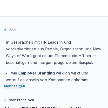
Über
In Gesprächen mit HR Leadern und
Vordenker:innen aus People, Organization und New
Ways of Work geht es um Themen, die HR heute
beschäftigen und morgen prägen, zum Beispiel:
wie
Employer Branding
wirklich wirkt und
worauf es jenseits von Kampagnen ankommt
Mehr zeigen
wie
Talente gewonnen, entwickelt
und
langfristig gebunden werden können
was eine
gesunde Unternehmenskultur
Moderiert von
ausmacht und wie sie im Alltag gelebt wird