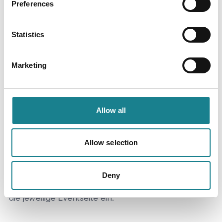
Preferences
Statistics
So nimmst du teil:
Marketing
01
Allow all
Allow selection
Stadt und Termin auswählen
Wähle die Stadt und den Termin, die für dich
Deny
passen, und reiche deine Anmeldung über
die jeweilige Eventseite ein.